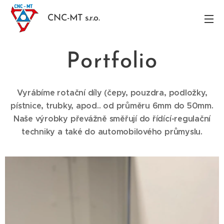
CNC-MT s.r.o.
Portfolio
Vyrábíme rotační díly (čepy, pouzdra, podložky,
pístnice, trubky, apod.. od průměru 6mm do 50mm.
Naše výrobky převážně směřují do řídící-regulační
techniky a také do automobilového průmyslu.